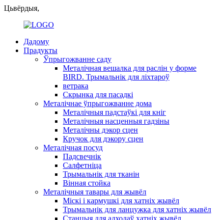
Цьвёрдыя,
Дадому
Прадукты
Ўпрыгожванне саду
Металічная вешалка для раслін у форме
BIRD. Трымальнік для ліхтароў
ветрака
Скрынка для пасадкі
Металічнае ўпрыгожванне дома
Металічныя падстаўкі для кніг
Металічныя насценныя гадзіны
Металічны дэкор сцен
Кручок для дэкору сцен
Металічная посуд
Падсвечнік
Салфетніца
Трымальнік для тканін
Вінная стойка
Металічныя тавары для жывёл
Міскі і кармушкі для хатніх жывёл
Трымальнік для ланцужка для хатніх жывёл
Станцыя для адходаў хатніх жывёл