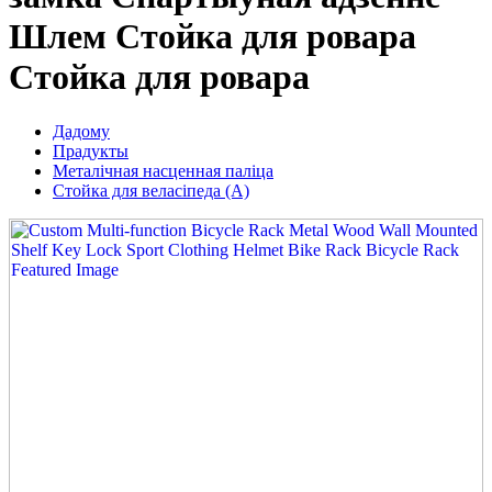
Шлем Стойка для ровара
Стойка для ровара
Дадому
Прадукты
Металічная насценная паліца
Стойка для веласіпеда (А)