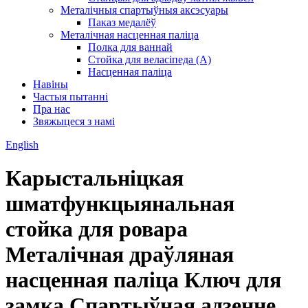
Металічныя спартыўныя аксэсуары
Паказ медалёў
Металічная насценная паліца
Полка для ваннай
Стойка для веласіпеда (А)
Насценная паліца
Навіны
Частыя пытанні
Пра нас
Звяжыцеся з намі
English
Карыстальніцкая
шматфункцыянальная
стойка для ровара
Металічная драўляная
насценная паліца Ключ для
замка Спартыўная адзенне