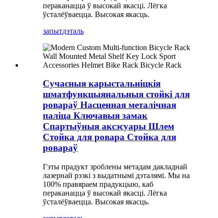
пераканацца ў высокай якасці. Лёгка
ўсталёўваецца. Высокая якасць.
запыт
дэталь
Сучасныя карыстальніцкія
шматфункцыянальныя стойкі для
ровараў Насценная металічная
паліца Ключавыя замак
Спартыўныя аксэсуары Шлем
Стойка для ровара Стойка для
ровараў
Гэты прадукт зроблены метадам дакладнай
лазернай рэзкі з выдатнымі дэталямі. Мы на
100% правяраем прадукцыю, каб
пераканацца ў высокай якасці. Лёгка
ўсталёўваецца. Высокая якасць.