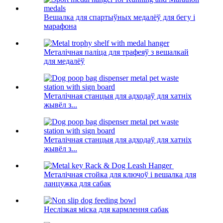
Вешалка для спартыўных медалёў для бегу і
марафона
Металічная паліца для трафеяў з вешалкай
для медалёў
Металічная станцыя для адходаў для хатніх
жывёл з...
Металічная станцыя для адходаў для хатніх
жывёл з...
Металічная стойка для ключоў і вешалка для
ланцужка для сабак
Неслізкая міска для кармлення сабак