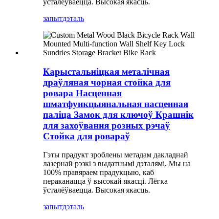
ўсталёўваецца. Высокая якасць.
запыт
дэталь
Карыстальніцкая металічная
драўляная чорная стойка для
ровара Насценная
шматфункцыянальная насценная
паліца Замок для ключоў Крашнік
для захоўвання розных рэчаў
Стойка для ровараў
Гэты прадукт зроблены метадам дакладнай
лазернай рэзкі з выдатнымі дэталямі. Мы на
100% правяраем прадукцыю, каб
пераканацца ў высокай якасці. Лёгка
ўсталёўваецца. Высокая якасць.
запыт
дэталь