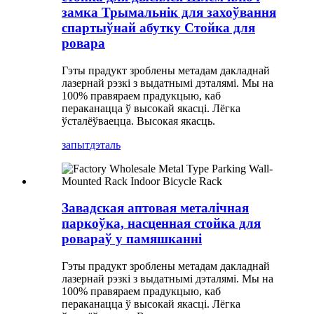
замка Трымальнік для захоўвання
спартыўнай абутку Стойка для
ровара
Гэты прадукт зроблены метадам дакладнай
лазернай рэзкі з выдатнымі дэталямі. Мы на
100% правяраем прадукцыю, каб
пераканацца ў высокай якасці. Лёгка
ўсталёўваецца. Высокая якасць.
запыт
дэталь
Завадская аптовая металічная
паркоўка, насценная стойка для
ровараў у памяшканні
Гэты прадукт зроблены метадам дакладнай
лазернай рэзкі з выдатнымі дэталямі. Мы на
100% правяраем прадукцыю, каб
пераканацца ў высокай якасці. Лёгка