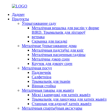
Дадому
Прадукты
Ўпрыгожванне саду
Металічная вешалка для раслін у форме
BIRD. Трымальнік для ліхтароў
ветрака
Скрынка для пасадкі
Металічнае ўпрыгожванне дома
Металічныя падстаўкі для кніг
Металічныя насценныя гадзіны
Металічны дэкор сцен
Кручок для дэкору сцен
Металічная посуд
Падсвечнік
Салфетніца
Трымальнік для тканін
Вінная стойка
Металічныя тавары для жывёл
Міскі і кармушкі для хатніх жывёл
Трымальнік для ланцужка для хатніх жывёл
Станцыя для адходаў хатніх жывёл
Металічныя спартыўныя аксэсуары