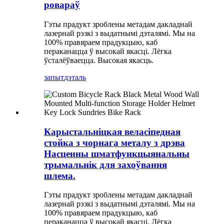
ровараў
Гэты прадукт зроблены метадам дакладнай
лазернай рэзкі з выдатнымі дэталямі. Мы на
100% правяраем прадукцыю, каб
пераканацца ў высокай якасці. Лёгка
ўсталёўваецца. Высокая якасць.
запыт
дэталь
Карыстальніцкая веласіпедная
стойка з чорнага металу з дрэва
Насценны шматфункцыянальны
трымальнік для захоўвання
шлема.
Гэты прадукт зроблены метадам дакладнай
лазернай рэзкі з выдатнымі дэталямі. Мы на
100% правяраем прадукцыю, каб
пераканацца ў высокай якасці. Лёгка