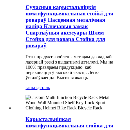
Сучасныя карыстальніцкія
шматфункцыянальныя стойкі для
ровараў Насценная металічная
паліца Ключавыя замак
Спартыўныя аксэсуары Шлем
Стойка для ровара Стойка для
ровараў
Гэты прадукт зроблены метадам дакладнай
лазернай рэзкі з выдатнымі дэталямі. Мы на
100% правяраем прадукцыю, каб
пераканацца ў высокай якасці. Лёгка
ўсталёўваецца. Высокая якасць.
запыт
дэталь
Карыстальніцкая
шматфункцыянальная стойка для