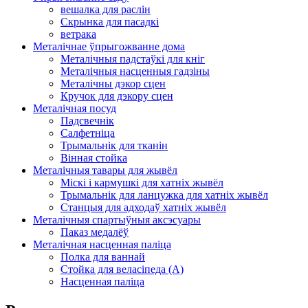
вешалка для раслін
Скрынка для пасадкі
ветрака
Металічнае ўпрыгожванне дома
Металічныя падстаўкі для кніг
Металічныя насценныя гадзіны
Металічны дэкор сцен
Кручок для дэкору сцен
Металічная посуд
Падсвечнік
Салфетніца
Трымальнік для тканін
Вінная стойка
Металічныя тавары для жывёл
Міскі і кармушкі для хатніх жывёл
Трымальнік для ланцужка для хатніх жывёл
Станцыя для адходаў хатніх жывёл
Металічныя спартыўныя аксэсуары
Паказ медалёў
Металічная насценная паліца
Полка для ваннай
Стойка для веласіпеда (А)
Насценная паліца