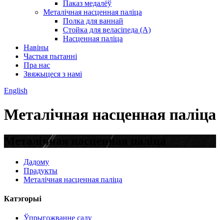
Паказ медалёў
Металічная насценная паліца
Полка для ваннай
Стойка для веласіпеда (А)
Насценная паліца
Навіны
Частыя пытанні
Пра нас
Звяжыцеся з намі
English
Металічная насценная паліца
Металічная насценная паліца
Дадому
Прадукты
Металічная насценная паліца
Катэгорыі
Ўпрыгожванне саду