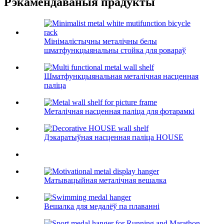
Рэкамендаваныя прадукты
Мінімалістычны металічны белы
шматфункцыянальны стойка для ровараў
Шматфункцыянальная металічная насценная
паліца
Металічная насценная паліца для фотарамкі
Дэкаратыўная насценная паліца HOUSE
Матывацыйная металічная вешалка
Вешалка для медалёў па плаванні