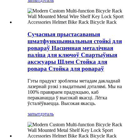
запыт
дэталь
Сучасныя прыстасаваныя
шматфункцыянальныя стойкі для
ровараў Насценная металічная
паліца для ключоў Спартыўныя
аксэсуары Шлем Стойка для
ровара Стойка для ровараў
Гэты прадукт зроблены метадам дакладнай
лазернай рэзкі з выдатнымі дэталямі. Мы на
100% правяраем прадукцыю, каб
пераканацца ў высокай якасці. Лёгка
ўсталёўваецца. Высокая якасць.
запыт
дэталь