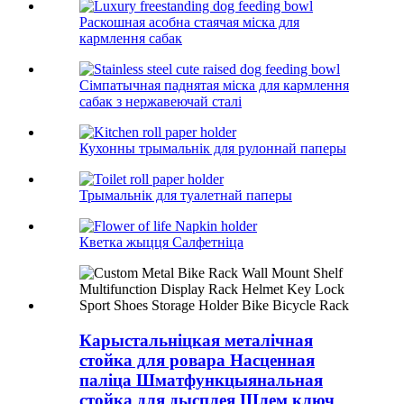
Раскошная асобна стаячая міска для
кармлення сабак
Сімпатычная паднятая міска для кармлення
сабак з нержавеючай сталі
Кухонны трымальнік для рулоннай паперы
Трымальнік для туалетнай паперы
Кветка жыцця Салфетніца
Карыстальніцкая металічная
стойка для ровара Насценная
паліца Шматфункцыянальная
стойка для дысплея Шлем ключ