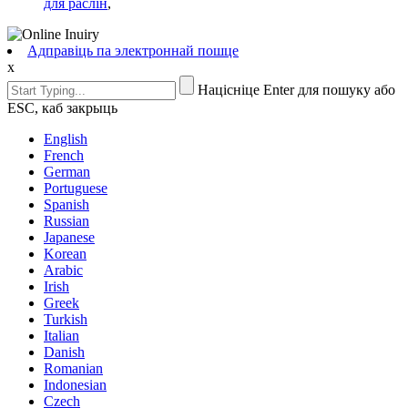
для раслін
,
Адправіць па электроннай пошце
x
Націсніце Enter для пошуку або
ESC, каб закрыць
English
French
German
Portuguese
Spanish
Russian
Japanese
Korean
Arabic
Irish
Greek
Turkish
Italian
Danish
Romanian
Indonesian
Czech