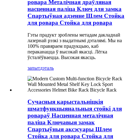
ровара Металічная драўляная
насценная паліца Ключ для замка
Спартыўная адзенне Шлем Стойка
для ровара Стойка для ровара
Гэты прадукт зроблены метадам дакладнай
лазернай рэзкі з выдатнымі дэталямі. Мы на
100% правяраем прадукцыю, каб
пераканацца ў высокай якасці. Лёгка
ўсталёўваецца. Высокая якасць.
запыт
дэталь
Сучасныя карыстальніцкія
шматфункцыянальныя стойкі для
ровараў Насценная металічная
паліца Ключавыя замак
Спартыўныя аксэсуары Шлем
Стойка для ровара Стойка для