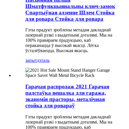
Шматфункцыянальны ключ-замок
Спартыўная адзенне Шлем Стойка
для ровара Стойка для ровара
Гэты прадукт зроблены метадам дакладнай
лазернай рэзкі з выдатнымі дэталямі. Мы на
100% правяраем прадукцыю, каб
пераканацца ў высокай якасці. Лёгка
ўсталёўваецца. Высокая якасць.
запыт
дэталь
Гарачая распродаж 2021 Гарачая
падстаўка вешалка для гаража,
эканомія прасторы, металічная
стойка для ровараў
Гэты прадукт зроблены метадам дакладнай
лазернай рэзкі з выдатнымі дэталямі. Мы на
100% правяраем прадукцыю, каб