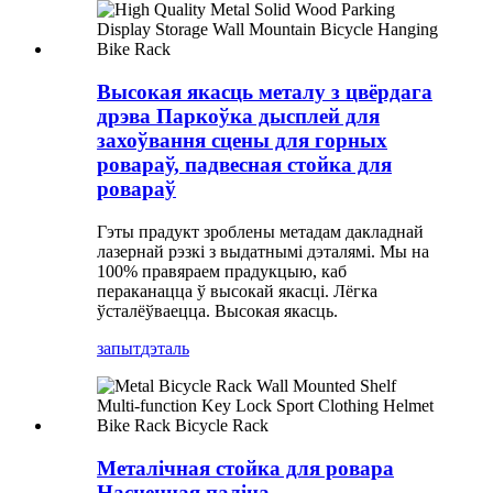
Высокая якасць металу з цвёрдага
дрэва Паркоўка дысплей для
захоўвання сцены для горных
ровараў, падвесная стойка для
ровараў
Гэты прадукт зроблены метадам дакладнай
лазернай рэзкі з выдатнымі дэталямі. Мы на
100% правяраем прадукцыю, каб
пераканацца ў высокай якасці. Лёгка
ўсталёўваецца. Высокая якасць.
запыт
дэталь
Металічная стойка для ровара
Насценная паліца