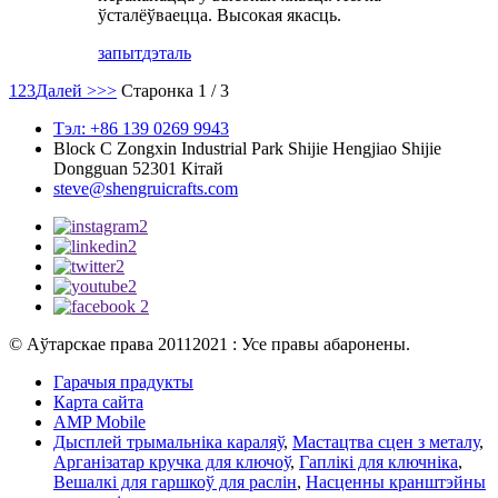
ўсталёўваецца. Высокая якасць.
запыт
дэталь
1
2
3
Далей >
>>
Старонка 1 / 3
Тэл: +86 139 0269 9943
Block C Zongxin Industrial Park Shijie Hengjiao Shijie
Dongguan 52301 Кітай
steve@shengruicrafts.com
© Аўтарскае права 20112021 : Усе правы абаронены.
Гарачыя прадукты
Карта сайта
AMP Mobile
Дысплей трымальніка караляў
,
Мастацтва сцен з металу
,
Арганізатар кручка для ключоў
,
Гаплікі для ключніка
,
Вешалкі для гаршкоў для раслін
,
Насценны кранштэйны