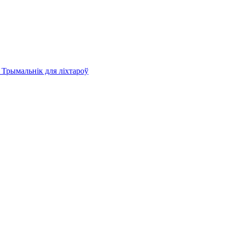
 Трымальнік для ліхтароў