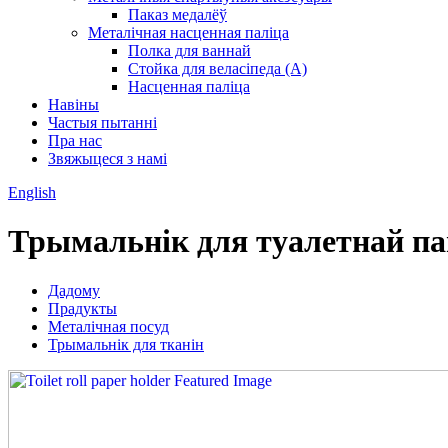
Паказ медалёў
Металічная насценная паліца
Полка для ваннай
Стойка для веласіпеда (А)
Насценная паліца
Навіны
Частыя пытанні
Пра нас
Звяжыцеся з намі
English
Трымальнік для туалетнай п
Дадому
Прадукты
Металічная посуд
Трымальнік для тканін