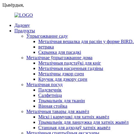
Цьвёрдыя,
Дадому
Прадукты
Ўпрыгожванне саду
Металічная вешалка для раслін у форме BIRD.
ветрака
Скрынка для пасадкі
Металічнае ўпрыгожванне дома
Металічныя падстаўкі для кніг
Металічныя насценныя гадзіны
Металічны дэкор сцен
Кручок для дэкору сцен
Металічная посуд
Падсвечнік
Салфетніца
Трымальнік для тканін
Вінная стойка
Металічныя тавары для жывёл
Міскі і кармушкі для хатніх жывёл
Трымальнік для ланцужка для хатніх жывёл
Станцыя для адходаў хатніх жывёл
Металічныя спартыўныя аксэсуары