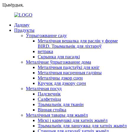
Цьвёрдыя,
Дадому
Прадукты
Ўпрыгожванне саду
Металічная вешалка для раслін у форме
BIRD. Трымальнік для ліхтароў
ветрака
Скрынка для пасадкі
Металічнае ўпрыгожванне дома
Металічныя падстаўкі для кніг
Металічныя насценныя гадзіны
Металічны дэкор сцен
Кручок для дэкору сцен
Металічная посуд
Падсвечнік
Салфетніца
Трымальнік для тканін
Вінная стойка
Металічныя тавары для жывёл
Міскі і кармушкі для хатніх жывёл
Трымальнік для ланцужка для хатніх жывёл
Станцыя для адходаў хатніх жывёл