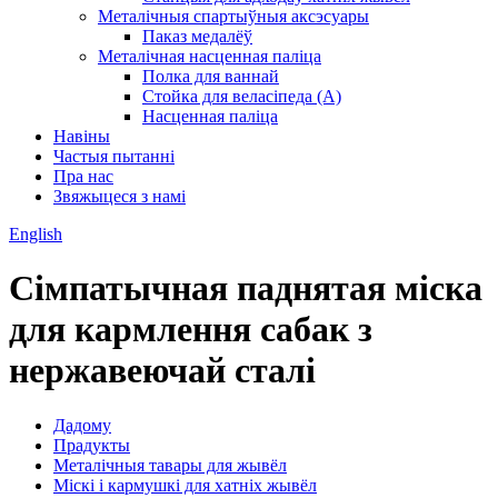
Металічныя спартыўныя аксэсуары
Паказ медалёў
Металічная насценная паліца
Полка для ваннай
Стойка для веласіпеда (А)
Насценная паліца
Навіны
Частыя пытанні
Пра нас
Звяжыцеся з намі
English
Сімпатычная паднятая міска
для кармлення сабак з
нержавеючай сталі
Дадому
Прадукты
Металічныя тавары для жывёл
Міскі і кармушкі для хатніх жывёл