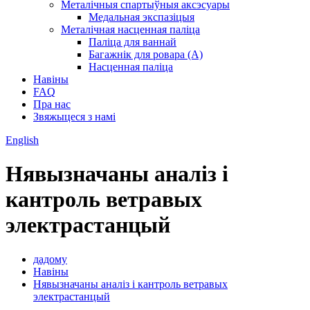
Металічныя спартыўныя аксэсуары
Медальная экспазіцыя
Металічная насценная паліца
Паліца для ваннай
Багажнік для ровара (A)
Насценная паліца
Навіны
FAQ
Пра нас
Звяжыцеся з намі
English
Нявызначаны аналіз і
кантроль ветравых
электрастанцый
дадому
Навіны
Нявызначаны аналіз і кантроль ветравых
электрастанцый