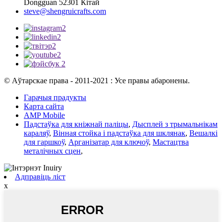
Dongguan 52301 Кітай
steve@shengruicrafts.com
© Аўтарскае права - 2011-2021 : Усе правы абаронены.
Гарачыя прадукты
Карта сайта
AMP Mobile
Падстаўка для кніжнай паліцы
,
Дысплей з трымальнікам
караляў
,
Вінная стойка і падстаўка для шклянак
,
Вешалкі
для гаршкоў
,
Арганізатар для ключоў
,
Мастацтва
металічных сцен
,
Адправіць ліст
x