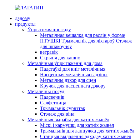
дадому
прадукты
Ўпрыгожванне саду
Металічная вешалка для раслін у форме
ПТУШКІ Трымальнік для ліхтароў Стэлаж
для шпакоўняў
ветравік
Скрыня для кашпо
Металічныя ўпрыгажэнні для дома
Падстаўкі для кніг металічныя
Насценныя металічныя гадзіны
Металічны дэкор для сцен
Кручок для насценнага дэкору
Металічны посуд
Падсвечнік
Салфетница
Трымальнік сурвэтак
Стэлаж для віна
Металічныя вырабы для хатніх жывёл
Міскі і кармушкі для хатніх жывёл
Трымальнік для ланцужка для хатніх жывёл
Станцыя выдалення адходаў хатніх жывёл