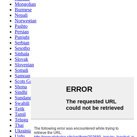
Mongolian
Burmese
Nepali
Norwegian
Pashto
Persian
Punjabi
Serbian
Sesotho
Sinhala
Slovak
Slovenian
Somali
Samoan
Scots Gaelic
Shona
Sindhi
Sundanese
Swahili
Tajik
Tamil
Telugu
Thai
Ukrainian
Urdu