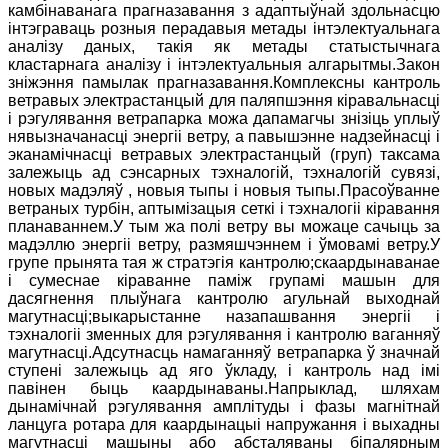
камбінаванага прагназавання з адаптыўнай здольнасцю
інтэграваць розныя перадавыя метады інтэлектуальнага
аналізу даных, такія як метады статыстычнага
кластарнага аналізу і інтэлектуальныя алгарытмы.Закон
зніжэння памылак прагназавання.Комплексны кантроль
ветравых электрастанцый для паляпшэння кіравальнасці
і рэгулявання ветрапарка можа дапамагчы знізіць уплыў
нявызначанасці энергіі ветру, а павышэнне надзейнасці і
эканамічнасці ветравых электрастанцый (груп) таксама
залежыць ад сэнсарных тэхналогій, тэхналогій сувязі,
новых мадэляў , новыя тыпы і новыя тыпы.Прасоўванне
ветраных турбін, аптымізацыя сеткі і тэхналогіі кіравання
планаваннем.У тым жа полі ветру вы можаце сачыць за
мадэллю энергіі ветру, размяшчэннем і ўмовамі ветру.У
групе прынята тая ж стратэгія кантролю;скаардынаванае
і сумеснае кіраванне паміж групамі машын для
дасягнення плыўнага кантролю агульнай выходнай
магутнасці;выкарыстанне назапашвання энергіі і
тэхналогіі зменных для рэгулявання і кантролю ваганняў
магутнасці.Адсутнасць намаганняў ветрапарка ў значнай
ступені залежыць ад яго ўкладу, і кантроль над імі
павінен быць каардынаваны.Напрыклад, шляхам
дынамічнай рэгулявання амплітуды і фазы магнітнай
ланцуга ротара для каардынацыі напружання і выхадны
магутнасці машыны або абсталяваны біпалярным