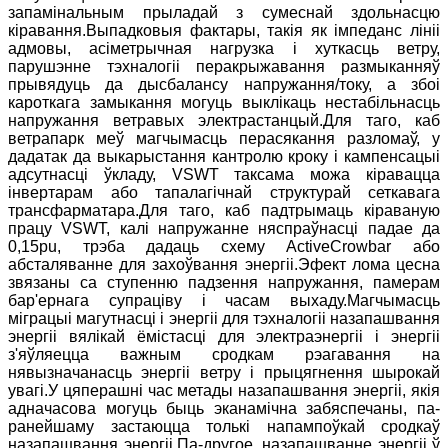
запамінальным прыладай з сумеснай здольнасцю
кіравання.Выпадковыя фактары, такія як імпеданс лініі
адмовы, асіметрычная нагрузка і хуткасць ветру,
парушэнне тэхналогіі перакрыжавання размыканняў
прывядуць да дысбалансу напружання/току, а збоі
кароткага замыкання могуць выклікаць нестабільнасць
напружання ветравых электрастанцый.Для таго, каб
ветрапарк меў магчымасць перасякання разломаў, у
дадатак да выкарыстання кантролю кроку і кампенсацыі
адсутнасці ўкладу, VSWT таксама можа кіравацца
інвертарам або тапалагічнай структурай сеткавага
трансфарматара.Для таго, каб падтрымаць кіраваную
працу VSWT, калі напружанне няспраўнасці падае да
0,15pu, трэба дадаць схему ActiveCrowbar або
абсталяванне для захоўвання энергіі.Эфект лома цесна
звязаны са ступенню падзення напружання, памерам
бар'ернага супраціву і часам выхаду.Магчымасць
міграцыі магутнасці і энергіі для тэхналогіі назапашвання
энергіі вялікай ёмістасці для электраэнергіі і энергіі
з'яўляецца важным сродкам рэагавання на
нявызначанасць энергіі ветру і прыцягнення шырокай
увагі.У цяперашні час метады назапашвання энергіі, якія
адначасова могуць быць эканамічна забяспечаны, па-
ранейшаму застаюцца толькі напампоўкай сродкаў
назапашвання энергіі.Па-другое, назапашванне энергіі ў