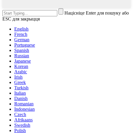
Націсніце Enter для пошуку або
ESC для закрыцця
English
French
German
Portuguese
Spanish
Russian
Japanese
Korean
Arabic
Irish
Greek
Turkish
Italian
Danish
Romanian
Indonesian
Czech
Afrikaans
Swedish
Polish