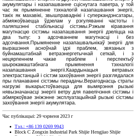
акумулятары і назапашванне сціснутага паветра, у той
час як прымяненне тэхналогій назапашвання энергіі,
такіх як махавікі, звышправаднікі і суперкандэнсатары,
абмяжоўваецца ўдзелам у рэгуляванні частоты і
паляпшэнні стабільнасці сістэмы.Рэжым кіравання
магутнасцю сістэмы назапашвання энергіі дзеліцца на
два тыпу: з адсочваннем магутнасці і без
адсочвання.Прымяненне назапашвальнікаў энергіі для
вырашэння асноўнай ідэі праблем, звязаных з
буйнамаштабнай ветраэнергетычнай сеткай, і з
нецярпеннем чакае праблем і перспектыў
шырокамаштабнага прымянення тэхналогіі
назапашвання энергіі.Каардынацыя ветравых
электрастанцый і сістэм захоўвання энергіі разглядалася
пры планаванні сістэмы перадачы.Верагоднасць страты
нагрузкі выкарыстоўваецца для вымярэння рызыкі
нявызначанасці энергіі ветру для павелічэння сістэмы і
абмяркоўвае зніжэнне эксплуатацыйнай рызыкі сістэмы
захоўвання энергіі акумулятара.
Час публікацыі: 29 чэрвеня 2023 г
Тэл.: +86 139 0269 9943
Block C Zongxin Industrial Park Shijie Hengjiao Shijie