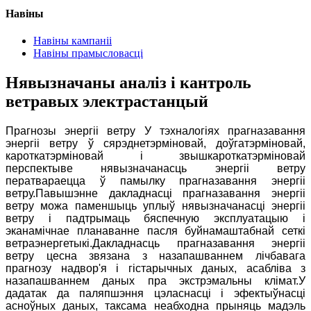
Навіны
Навіны кампаніі
Навіны прамысловасці
Нявызначаны аналіз і кантроль
ветравых электрастанцый
Прагнозы энергіі ветру У тэхналогіях прагназавання
энергіі ветру ў сярэднетэрміновай, доўгатэрміновай,
кароткатэрміновай і звышкароткатэрміновай
перспектыве нявызначанасць энергіі ветру
ператвараецца ў памылку прагназавання энергіі
ветру.Павышэнне дакладнасці прагназавання энергіі
ветру можа паменшыць уплыў нявызначанасці энергіі
ветру і падтрымаць бяспечную эксплуатацыю і
эканамічнае планаванне пасля буйнамаштабнай сеткі
ветраэнергетыкі.Дакладнасць прагназавання энергіі
ветру цесна звязана з назапашваннем лічбавага
прагнозу надвор'я і гістарычных даных, асабліва з
назапашваннем даных пра экстрэмальны клімат.У
дадатак да паляпшэння цэласнасці і эфектыўнасці
асноўных даных, таксама неабходна прыняць мадэль